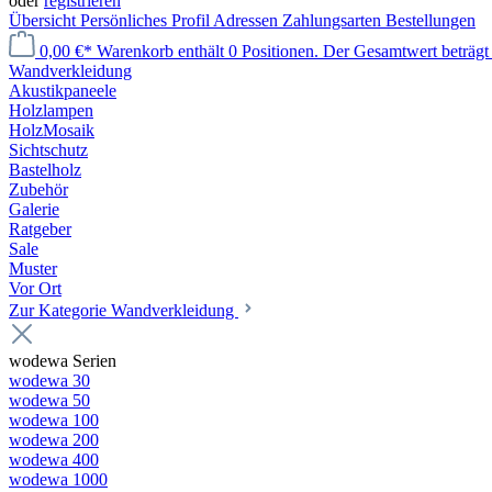
oder
registrieren
Übersicht
Persönliches Profil
Adressen
Zahlungsarten
Bestellungen
0,00 €*
Warenkorb enthält 0 Positionen. Der Gesamtwert beträgt 
Wandverkleidung
Akustikpaneele
Holzlampen
HolzMosaik
Sichtschutz
Bastelholz
Zubehör
Galerie
Ratgeber
Sale
Muster
Vor Ort
Zur Kategorie Wandverkleidung
wodewa Serien
wodewa 30
wodewa 50
wodewa 100
wodewa 200
wodewa 400
wodewa 1000