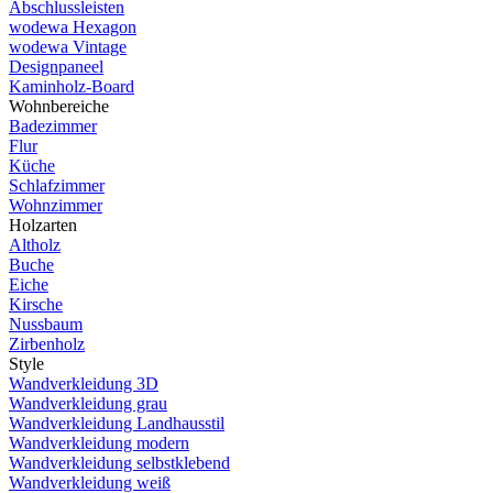
Abschlussleisten
wodewa Hexagon
wodewa Vintage
Designpaneel
Kaminholz-Board
Wohnbereiche
Badezimmer
Flur
Küche
Schlafzimmer
Wohnzimmer
Holzarten
Altholz
Buche
Eiche
Kirsche
Nussbaum
Zirbenholz
Style
Wandverkleidung 3D
Wandverkleidung grau
Wandverkleidung Landhausstil
Wandverkleidung modern
Wandverkleidung selbstklebend
Wandverkleidung weiß