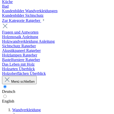
Küche
Bad
Kundenbilder Wandverkleidungen
Kundenbilder Sichtschutz
Zur Kategorie Ratgeber
Fragen und Antworten
Holzmosaik Anleitung
Holzwandverkleidung Anleitung
Sichtschutz Ratgeber
Akustikpaneel Ratgeber
Holzlampen Ratgeber
Bastelfurniere Ratgeber
Das Leben mit Holz
Holzarten Überblick
Holzoberflächen Überblick
Menü schließen
Deutsch
English
Wandverkleidung