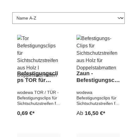
Befestigungscli
Zaun -
ps TOR für
Befestigungscli
Sichtschutzstrei
ps für
wodewa TOR / TÜR -
wodewa
fen Doppelstab
Sichtschutzstrei
Befestigungsclips für
Befestigungsclips für
fen
Sichtschutzstreifen für
Sichtschutzstreifen für
Doppelstabmatt
Doppelstabmatten
Doppelstabmatten
0,69 €*
Ab
16,50 €*
en
Die wodewa Tor -
Die wodewa
Befestigungsclips sind
Befestigungsclips sind
speziell für die
speziell für die
Sichtschutzstreifen für
Sichtschutzstreifen für
Doppelstabmatten
Doppelstabmatten